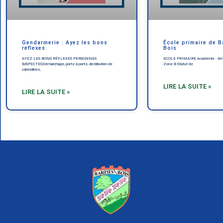
Gendarmerie : Ayez les bons
École primaire de B
réflexes.
Bois
AYEZ LES BONS RÉFLEXES PERSONNES
ECOLE PRIMAIRE Académie : Amie
SUSPECTESDémarchage, porte à porte, distribution de
Zone B Statut de
calendriers,
LIRE LA SUITE »
LIRE LA SUITE »