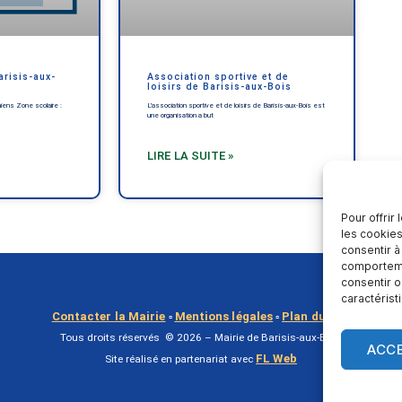
arisis-aux-
Association sportive et de
loisirs de Barisis-aux-Bois
ns Zone scolaire :
L’association sportive et de loisirs de Barisis-aux-Bois est
une organisation a but
LIRE LA SUITE »
Pour offrir
les cookies
consentir à
comportemen
consentir o
caractérist
Contacter la Mairie
Mentions légales
Plan du site
▫
▫
Tous droits réservés © 2026 – Mairie de Barisis-aux-Bois
ACC
FL Web
Site réalisé en partenariat avec