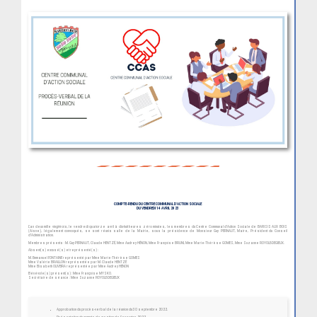
COMPTE-RENDU DU CENTRE COMMUNAL D’ACTION SOCIALE
DU VENDREDI 14 AVRIL 2023
L’an deux mille vingt-trois, le vendredi quatorze avril à dix-huit heures zéro minutes, les membres du Centre Communal d’Action Sociale de BARISIS AUX BOIS
(Aisne), légalement convoqués, se sont réunis salle de la Mairie, sous la présidence de Monsieur Guy PERNAUT, Maire, Président du Conseil
d’Administration.
Membres présents : M. Guy PERNAUT, Claude HENTZÉ, Mme Audrey HÉNON, Mme Françoise BRUNI, Mme Marie-Thérèse GOMES, Mme Suzanne ROYOLE-DEGIEUX.
Absent(s) excusé(s) et représenté(s) :
M. Emmanuel FONTAINE représenté par Mme Marie-Thérèse GOMES
Mme Valérie BRAILLON représentée par M. Claude HENTZÉ
Mme Elisabeth OLIVEIRA représentée par Mme Audrey HÉNON
Bénévole(s) présent(s) : Mme Françoise MYSKO.
Secrétaire de séance : Mme Suzanne ROYOLE-DEGIEUX
Approbation du procès-verbal de la réunion du 30 septembre 2022.