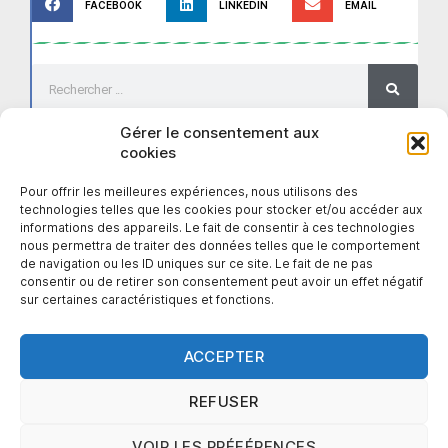
FACEBOOK
LINKEDIN
EMAIL
Gérer le consentement aux
cookies
Archives
Pour offrir les meilleures expériences, nous utilisons des
technologies telles que les cookies pour stocker et/ou accéder aux
informations des appareils. Le fait de consentir à ces technologies
nous permettra de traiter des données telles que le comportement
de navigation ou les ID uniques sur ce site. Le fait de ne pas
consentir ou de retirer son consentement peut avoir un effet négatif
sur certaines caractéristiques et fonctions.
ACCEPTER
Contacter la Mairie
Mentions légales
Plan du site
REFUSER
▫
▫
Tous droits réservés © 2026 – Mairie de Barisis-aux-Bois
FL Web
Site réalisé en partenariat avec
VOIR LES PRÉFÉRENCES